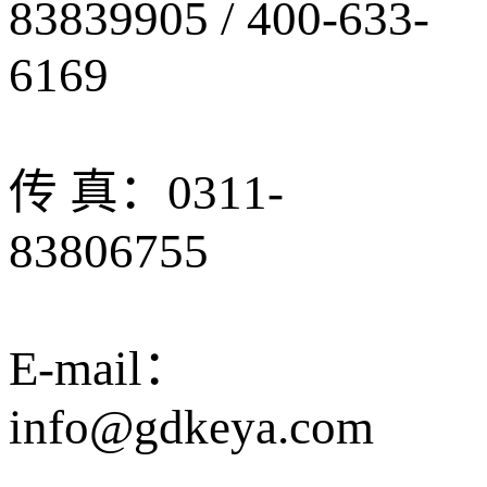
83839905 / 400-633-
6169
传 真：0311-
83806755
E-mail：
info@gdkeya.com