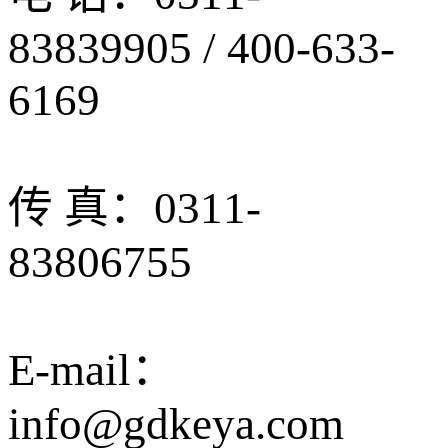
83839905 / 400-633-
6169
传 真：0311-
83806755
E-mail：
info@gdkeya.com