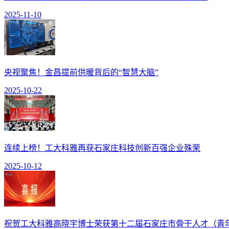
2025-11-10
央视聚焦！金昌提前供暖背后的“智慧大脑”
2025-10-22
连续上榜！工大科雅再获石家庄科技创新百强企业殊荣
2025-10-12
祝贺工大科雅高晓宇博士荣获第十二届石家庄市骨干人才（青