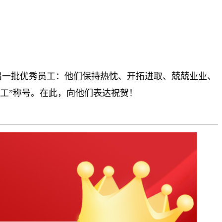
出一批优秀员工：他们保持热忱、开拓进取、兢兢业业、
员工”称号。在此，向他们表达祝贺！