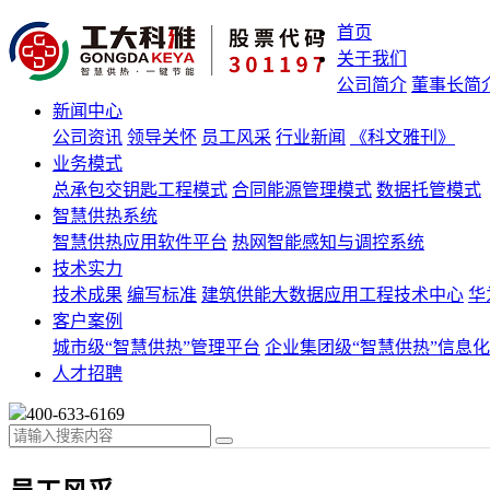
首页
关于我们
公司简介
董事长简
新闻中心
公司资讯
领导关怀
员工风采
行业新闻
《科文雅刊》
业务模式
总承包交钥匙工程模式
合同能源管理模式
数据托管模式
智慧供热系统
智慧供热应用软件平台
热网智能感知与调控系统
技术实力
技术成果
编写标准
建筑供能大数据应用工程技术中心
华
客户案例
城市级“智慧供热”管理平台
企业集团级“智慧供热”信息
人才招聘
400-633-6169