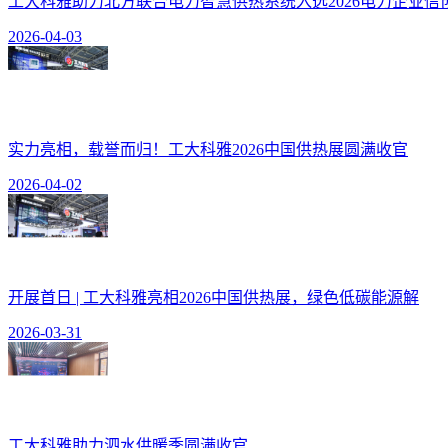
工大科雅助力北方联合电力智慧供热系统入选2026电力企业信
2026-04-03
实力亮相，载誉而归！工大科雅2026中国供热展圆满收官
2026-04-02
开展首日 | 工大科雅亮相2026中国供热展，绿色低碳能源解
2026-03-31
工大科雅助力泗水供暖季圆满收官