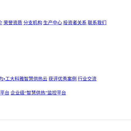
介
荣誉资质
分支机构
生产中心
投资者关系
联系我们
为•工大科雅智慧供热云
获评优秀案例
行业交流
化平台
企业级“智慧供热”监控平台