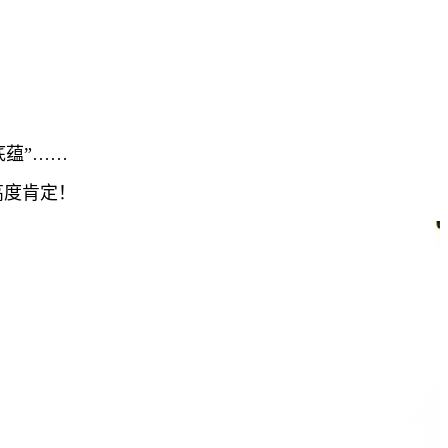
底蕴”……
高度肯定！