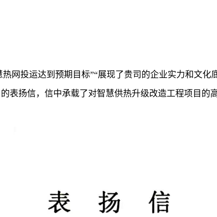
智慧热网投运达到预期目标”“展现了贵司的企业实力和文化
司的表扬信，信中承载了对智慧供热升级改造工程项目的