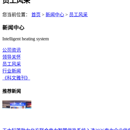
员工风采
您当前位置：
首页
>
新闻中心
>
员工风采
新闻中心
Intelligent heating system
公司资讯
领导关怀
员工风采
行业新闻
《科文雅刊》
推荐新闻