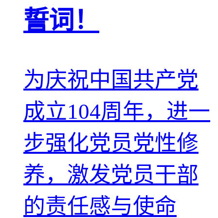
誓词！
为庆祝中国共产党
成立104周年，进一
步强化党员党性修
养，激发党员干部
的责任感与使命