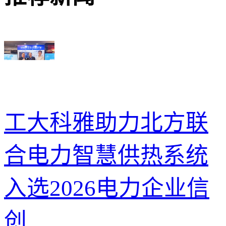
工大科雅助力北方联
合电力智慧供热系统
入选2026电力企业信
创