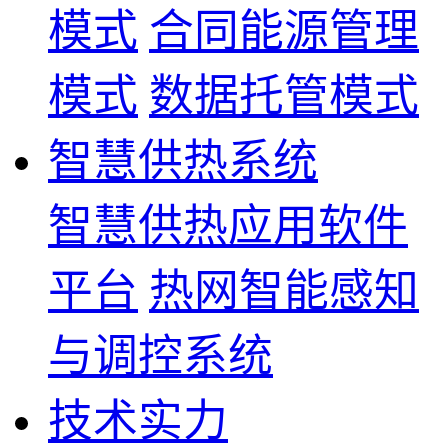
模式
合同能源管理
模式
数据托管模式
智慧供热系统
智慧供热应用软件
平台
热网智能感知
与调控系统
技术实力