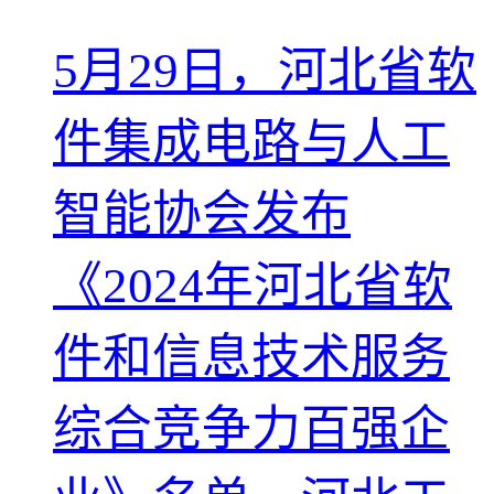
5月29日，河北省软
件集成电路与人工
智能协会发布
《2024年河北省软
件和信息技术服务
综合竞争力百强企