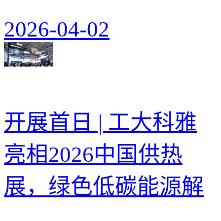
2026-04-02
开展首日 | 工大科雅
亮相2026中国供热
展，绿色低碳能源解