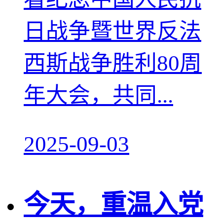
日战争暨世界反法
西斯战争胜利80周
年大会，共同...
2025-09-03
今天，重温入党