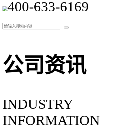
400-633-6169
公司资讯
INDUSTRY
INFORMATION