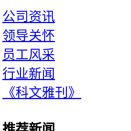
公司资讯
领导关怀
员工风采
行业新闻
《科文雅刊》
推荐新闻