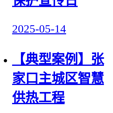
保护宣传日
2025-05-14
【典型案例】张
家口主城区智慧
供热工程