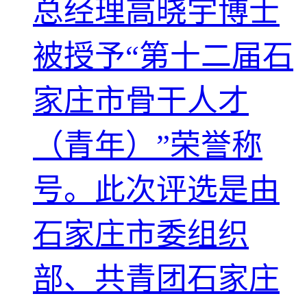
总经理高晓宇博士
被授予“第十二届石
家庄市骨干人才
（青年）”荣誉称
号。此次评选是由
石家庄市委组织
部、共青团石家庄