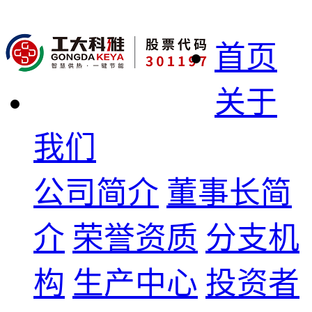
首页
关于
我们
公司简介
董事长简
介
荣誉资质
分支机
构
生产中心
投资者