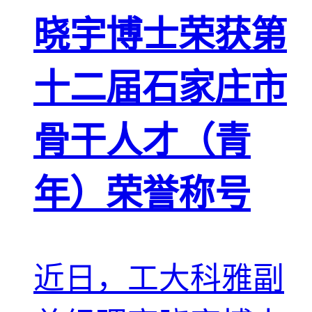
晓宇博士荣获第
十二届石家庄市
骨干人才（青
年）荣誉称号
近日，工大科雅副