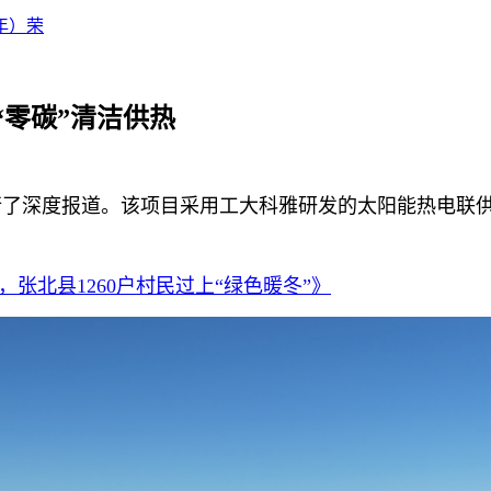
年）荣
零碳”清洁供热
了深度报道。该项目采用工大科雅研发的太阳能热电联供(
，张北县1260户村民过上“绿色暖冬”》