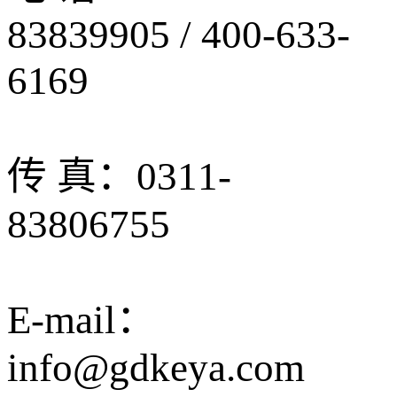
83839905 / 400-633-
6169
传 真：0311-
83806755
E-mail：
info@gdkeya.com