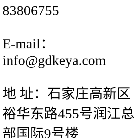
83806755
E-mail：
info@gdkeya.com
地 址：石家庄高新区
裕华东路455号润江总
部国际9号楼