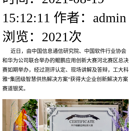
15:12:11 作者：admin
浏览：
2021次
近日，由中国信息通信研究院、中国软件行业协会
和华为公司联合举办的鲲鹏应用创新大赛河北赛区总决
赛如期举办，经过测评认定、现场讲解及答辩，工大科
雅“集团级智慧供热解决方案”获得大企业创新解决方案
赛道银奖。