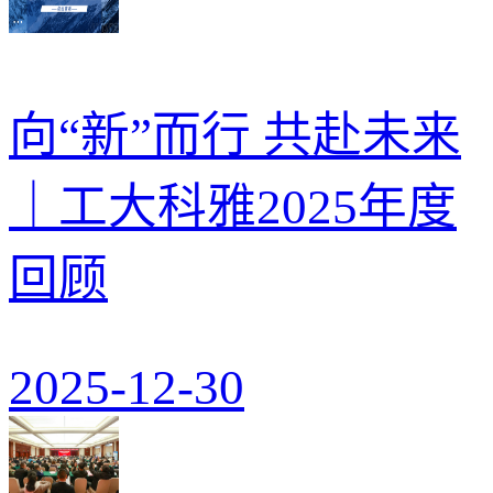
向“新”而行 共赴未来
｜工大科雅2025年度
回顾
2025-12-30