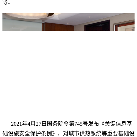
等。
2021年4月27日国务院令第745号发布《关键信息基
础设施安全保护条例》，对城市供热系统等重要基础设