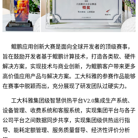
鲲鹏应用创新大赛是面向全球开发者的顶级赛事，
旨在鼓励开发者基于鲲鹏计算技术，打造各类软、硬件
解决方案，实现技术与商业创新，为鲲鹏客户带来更多
高价值应用产品与解决方案。工大科雅的参赛作品能够
在赛事中脱颖而出，充分展现了研发团队过硬实力。
工大科雅集团级智慧供热平台V2.0集成生产系统、
设备管理、收费系统和客服系统，实现集团平台与各子
公司平台之间数据同步共享，实现集团级供热运行指
导、能耗定额管理、服务质量督导、经济性评价分析