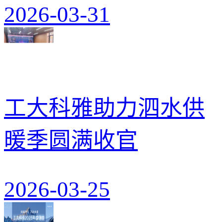
2026-03-31
工大科雅助力泗水供
暖季圆满收官
2026-03-25