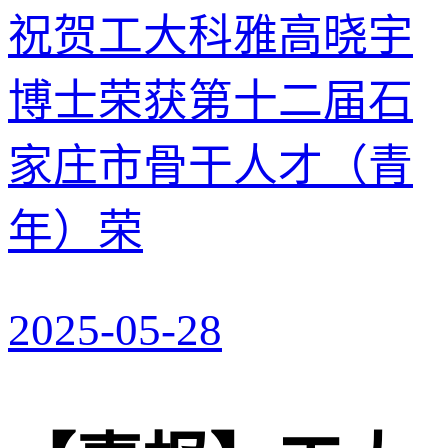
祝贺工大科雅高晓宇
博士荣获第十二届石
家庄市骨干人才（青
年）荣
2025-05-28