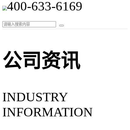
400-633-6169
公司资讯
INDUSTRY
INFORMATION