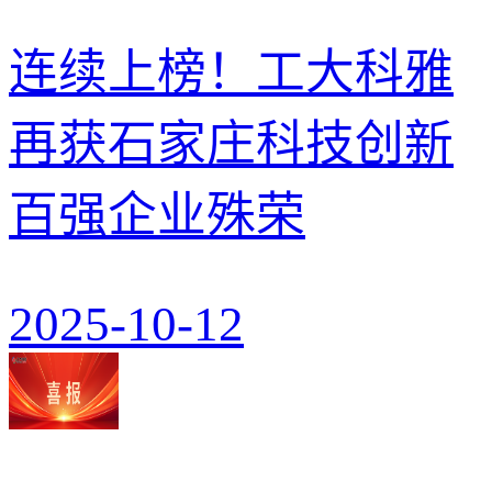
连续上榜！工大科雅
再获石家庄科技创新
百强企业殊荣
2025-10-12