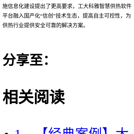
施信息化建设提出了更高要求，工大科雅智慧供热软件
平台融入国产化“信创”技术生态，提高自主可控性，为
供热行业提供安全可靠的解决方案。
分享至：
相关阅读
1、【经典案例】大