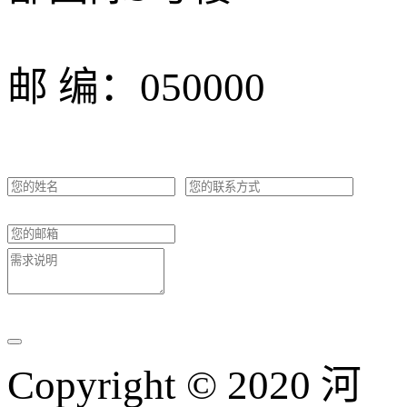
邮 编：050000
Copyright © 2020 河