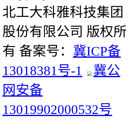
北工大科雅科技集团
股份有限公司 版权所
有 备案号：
冀ICP备
13018381号-1
冀公
网安备
13019902000532号