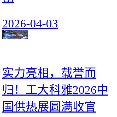
2026-04-03
实力亮相，载誉而
归！工大科雅2026中
国供热展圆满收官