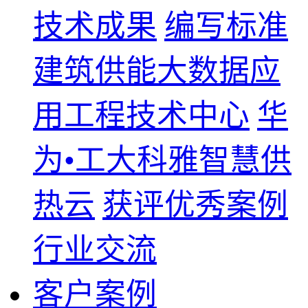
技术成果
编写标准
建筑供能大数据应
用工程技术中心
华
为•工大科雅智慧供
热云
获评优秀案例
行业交流
客户案例