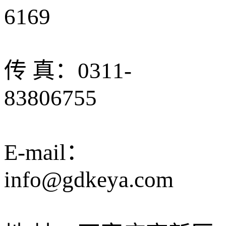
6169
传 真：0311-
83806755
E-mail：
info@gdkeya.com